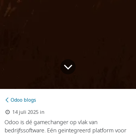
Odoo blogs
14 juli 2025
in
Odoo is dé gamechanger op vlak van
bedrijfssoftware. Eén geïntegreerd platform voor