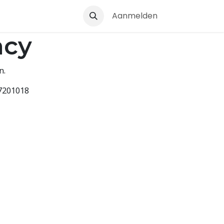
tware
Blogs
Over ons
Aanmelden
Contact
acy
n.
7201018