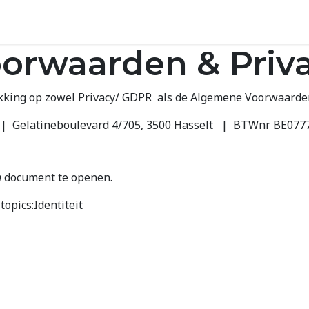
mplementatie
Odoo opleiding
Odoo-bedrijfssof
orwaarden & Priv
king op zowel Privacy/ GDPR als de Algemene Voorwaarde
 | Gelatineboulevard 4/705, 3500 Hasselt | BTWnr BE077
n
document te openen.
opics:Identiteit