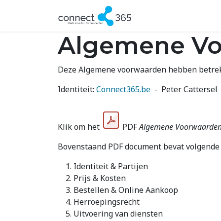
Overslaan naar inhoud
Home
Odoo i
Algemene Vo
Deze Algemene voorwaarden hebben betrek
Identiteit:
Connect365.be
- Peter Cattersel
Klik om het
PDF
Algemene Voorwaarde
Bovenstaand PDF document bevat volgende t
Identiteit & Partijen
Prijs & Kosten
Bestellen & Online Aankoop
Herroepingsrecht
Uitvoering van diensten