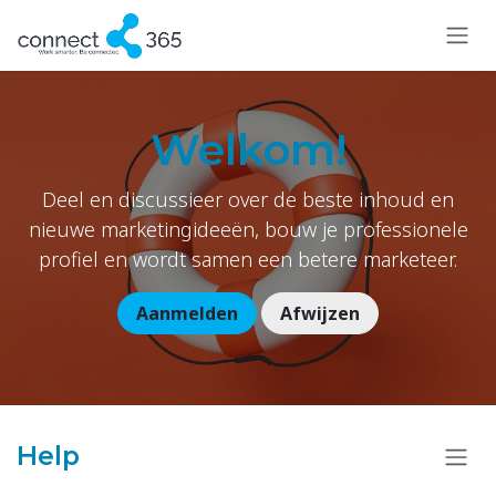
Overslaan naar inhoud
Welkom!
Deel en discussieer over de beste inhoud en
nieuwe marketingideeën, bouw je professionele
profiel en wordt samen een betere marketeer.
Aanmelden
Afwijzen
Help